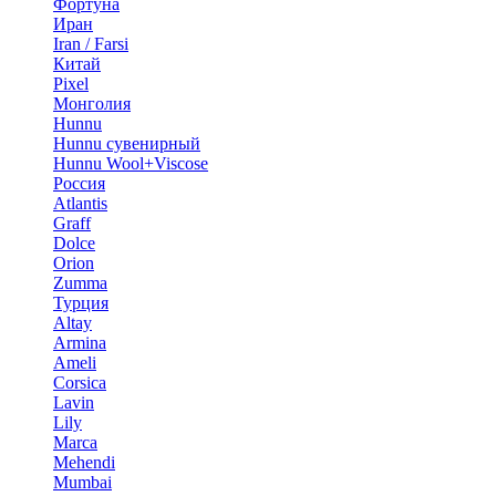
Фортуна
Иран
Iran / Farsi
Китай
Pixel
Монголия
Hunnu
Hunnu сувенирный
Hunnu Wool+Viscose
Россия
Atlantis
Graff
Dolce
Orion
Zumma
Турция
Altay
Armina
Ameli
Corsica
Lavin
Lily
Marca
Mehendi
Mumbai