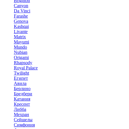
Brighton
Canyon
Da Vinci
Farashe
Genova
Kashqai
Livante
Matrix
Mayumi
Mundo
Nubian
Origami
Rhapsody
Royal Palace
Twilight
Египет
Авила
Берлино
Бредбери
Катания
Кресент
Либба
Мехран
Сейшелы
Симфония