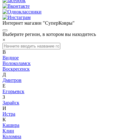
Интернет магазин "СуперКовры"
Выберите регион, в котором вы находитесь
×
В
Видное
Волоколамск
Воскресенск
Д
Дмитров
Е
Егорьевск
З
Зарайск
И
Истра
К
Кашира
Клин
Коломна