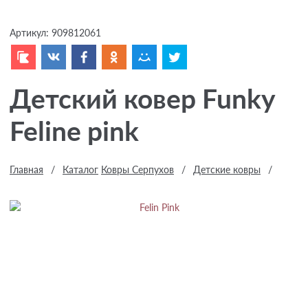
Артикул:
909812061
Детский ковер Funky
Feline pink
Главная
/
Каталог
Ковры Серпухов
/
Детские ковры
/