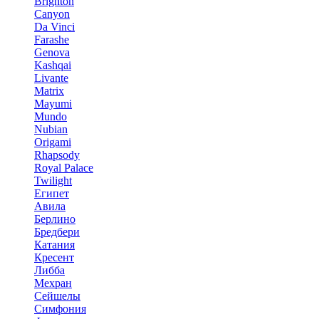
Brighton
Canyon
Da Vinci
Farashe
Genova
Kashqai
Livante
Matrix
Mayumi
Mundo
Nubian
Origami
Rhapsody
Royal Palace
Twilight
Египет
Авила
Берлино
Бредбери
Катания
Кресент
Либба
Мехран
Сейшелы
Симфония