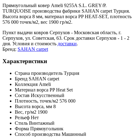
Прямоугольный ковер Ameli 9255A S.L. GREY/P.
TURQUOISE производства фабрики SAHAN carpet Турция.
Высота ворса 8 мм, материал ворса PP HEAT-SET, плотность
576 000 точек/м2, вес 1900 гр/м2.
Пункт выдачи ковров Серпухов - Московская область, г.
Серпухов, ул. Советская, 63. Срок доставки Серпухов - 1 - 2
дня. Условия и стоимость
доставки
.
Бренд:
SAHAN carpet
Характеристики
Страна производитель
Турция
Бренд
SAHAN carpet
Коллекция
Ameli
Материал ворса
PP Heat Set
Состав
Искусственный
Плотность,
точек/м2
576 000
Высота ворса,
мм
8
Вес,
гр/м2
1900
Рельеф
Нет
Стиль
Винтажный
Форма
Прямоугольник
Способ производства
Машинный