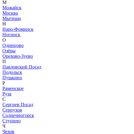
М
Можайск
Москва
Мытищи
Н
Наро-Фоминск
Ногинск
О
Одинцово
Озёры
Орехово-Зуево
П
Павловский Посад
Подольск
Пушкино
Р
Раменское
Руза
С
Сергиев Посад
Серпухов
Солнечногорск
Ступино
Ч
Чехов