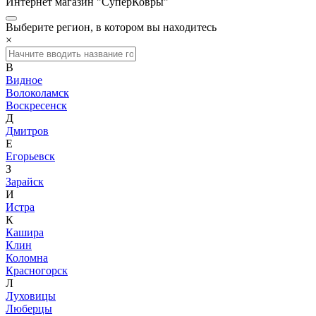
Интернет магазин "СуперКовры"
Выберите регион, в котором вы находитесь
×
В
Видное
Волоколамск
Воскресенск
Д
Дмитров
Е
Егорьевск
З
Зарайск
И
Истра
К
Кашира
Клин
Коломна
Красногорск
Л
Луховицы
Люберцы