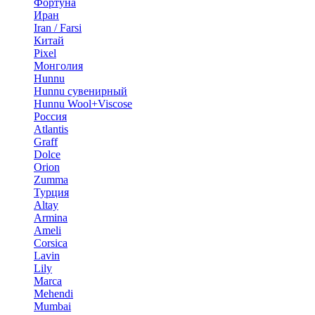
Фортуна
Иран
Iran / Farsi
Китай
Pixel
Монголия
Hunnu
Hunnu сувенирный
Hunnu Wool+Viscose
Россия
Atlantis
Graff
Dolce
Orion
Zumma
Турция
Altay
Armina
Ameli
Corsica
Lavin
Lily
Marca
Mehendi
Mumbai