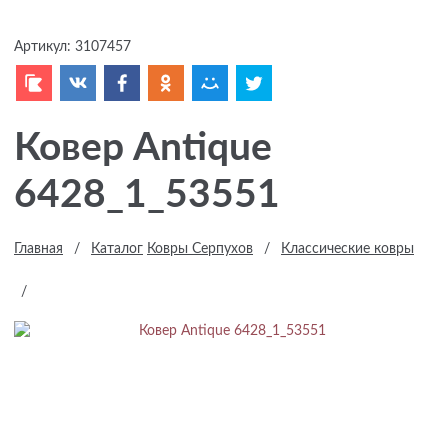
Артикул:
3107457
Ковер Antique
6428_1_53551
Главная
/
Каталог
Ковры Серпухов
/
Классические ковры
/