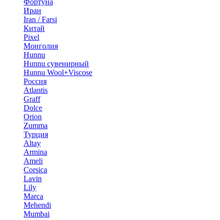
Фортуна
Иран
Iran / Farsi
Китай
Pixel
Монголия
Hunnu
Hunnu сувенирный
Hunnu Wool+Viscose
Россия
Atlantis
Graff
Dolce
Orion
Zumma
Турция
Altay
Armina
Ameli
Corsica
Lavin
Lily
Marca
Mehendi
Mumbai