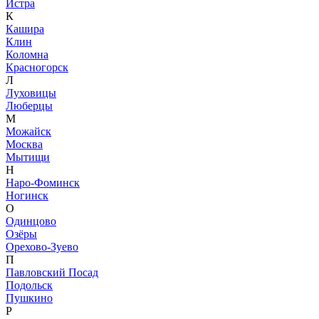
Истра
К
Кашира
Клин
Коломна
Красногорск
Л
Луховицы
Люберцы
М
Можайск
Москва
Мытищи
Н
Наро-Фоминск
Ногинск
О
Одинцово
Озёры
Орехово-Зуево
П
Павловский Посад
Подольск
Пушкино
Р