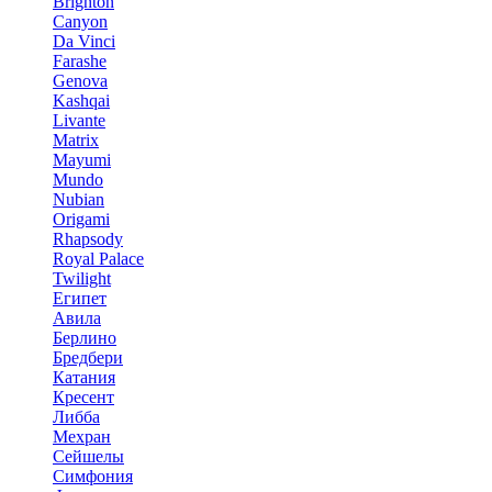
Brighton
Canyon
Da Vinci
Farashe
Genova
Kashqai
Livante
Matrix
Mayumi
Mundo
Nubian
Origami
Rhapsody
Royal Palace
Twilight
Египет
Авила
Берлино
Бредбери
Катания
Кресент
Либба
Мехран
Сейшелы
Симфония