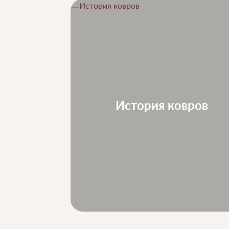
ле...
История ковров