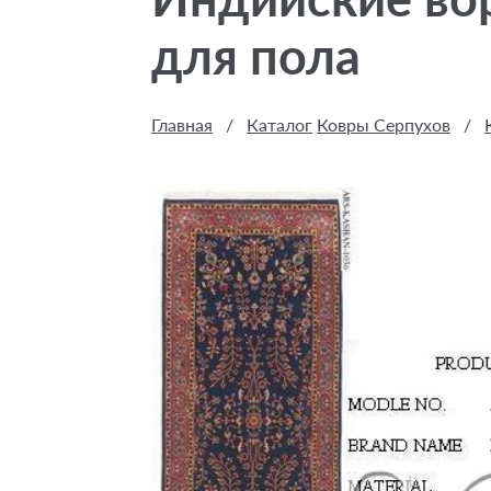
для пола
Главная
/
Каталог
Ковры Серпухов
/