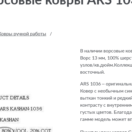
Ковры ручной работы
/
В наличии ворсовые ков
Ворс 13 мм, 100% шерст
узлов/кв.дюйм.Коллекц
восточный.
ARS 1036 – оригинальн
Ковер с необычным син
выткан тонкий и редки
контрасту с внутренни
густых цветов. Благод
гамме модель может вп
Пункт выдачи ковров Се