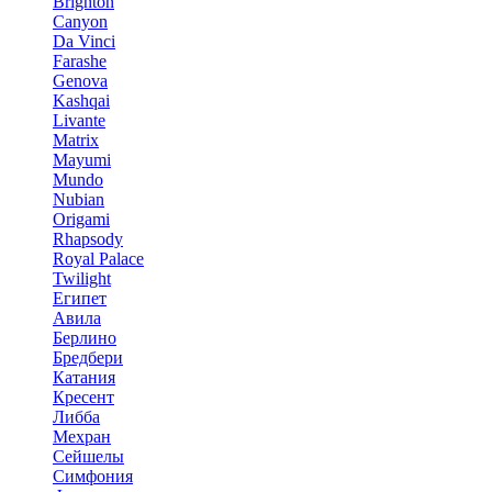
Brighton
Canyon
Da Vinci
Farashe
Genova
Kashqai
Livante
Matrix
Mayumi
Mundo
Nubian
Origami
Rhapsody
Royal Palace
Twilight
Египет
Авила
Берлино
Бредбери
Катания
Кресент
Либба
Мехран
Сейшелы
Симфония