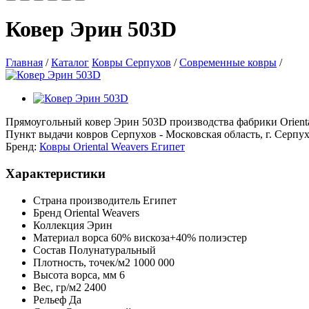
Ковер Эрин 503D
Главная
/
Каталог
Ковры Серпухов
/
Современные ковры
/
Прямоугольный ковер Эрин 503D производства фабрики Oriental 
Пункт выдачи ковров Серпухов - Московская область, г. Серпухо
Бренд:
Ковры Oriental Weavers Египет
Характеристики
Страна производитель
Египет
Бренд
Oriental Weavers
Коллекция
Эрин
Материал ворса
60% вискоза+40% полиэстер
Состав
Полунатуральный
Плотность,
точек/м2
1000 000
Высота ворса,
мм
6
Вес,
гр/м2
2400
Рельеф
Да