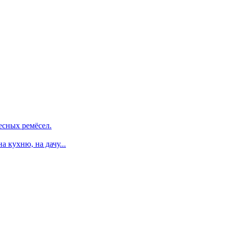
есных ремёсел.
 кухню, на дачу...