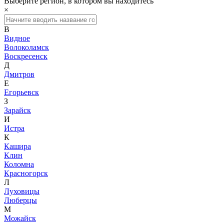
Выберите регион, в котором вы находитесь
×
В
Видное
Волоколамск
Воскресенск
Д
Дмитров
Е
Егорьевск
З
Зарайск
И
Истра
К
Кашира
Клин
Коломна
Красногорск
Л
Луховицы
Люберцы
М
Можайск