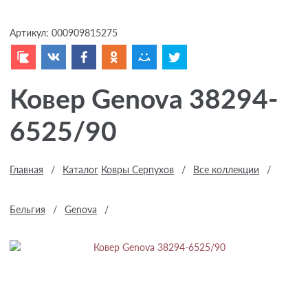
Артикул:
000909815275
Ковер Genova 38294-
6525/90
Главная
/
Каталог
Ковры Серпухов
/
Все коллекции
/
Бельгия
/
Genova
/