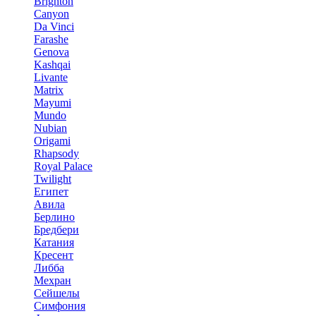
Brighton
Canyon
Da Vinci
Farashe
Genova
Kashqai
Livante
Matrix
Mayumi
Mundo
Nubian
Origami
Rhapsody
Royal Palace
Twilight
Египет
Авила
Берлино
Бредбери
Катания
Кресент
Либба
Мехран
Сейшелы
Симфония