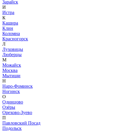
Зарайск
И
Истра
К
Кашира
Клин
Коломна
Красногорск
Л
Луховицы
Люберцы
М
Можайск
Москва
Мытищи
Н
Наро-Фоминск
Ногинск
О
Одинцово
Озёры
Орехово-Зуево
П
Павловский Посад
Подольск