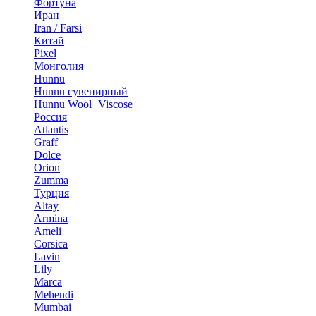
Фортуна
Иран
Iran / Farsi
Китай
Pixel
Монголия
Hunnu
Hunnu сувенирный
Hunnu Wool+Viscose
Россия
Atlantis
Graff
Dolce
Orion
Zumma
Турция
Altay
Armina
Ameli
Corsica
Lavin
Lily
Marca
Mehendi
Mumbai