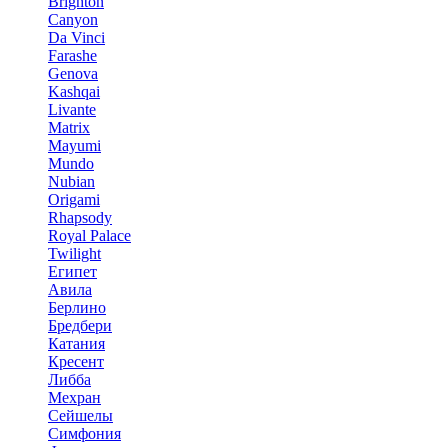
Brighton
Canyon
Da Vinci
Farashe
Genova
Kashqai
Livante
Matrix
Mayumi
Mundo
Nubian
Origami
Rhapsody
Royal Palace
Twilight
Египет
Авила
Берлино
Бредбери
Катания
Кресент
Либба
Мехран
Сейшелы
Симфония