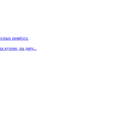
есных ремёсел.
 кухню, на дачу...