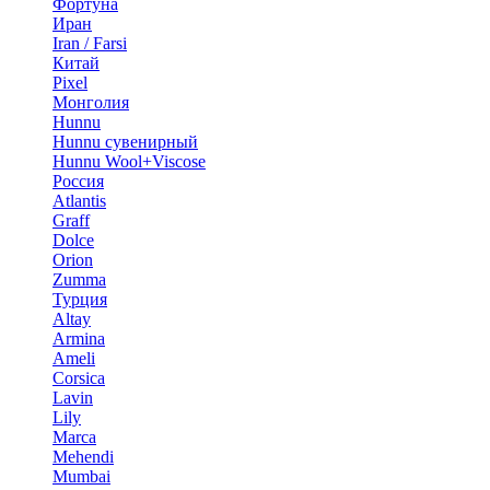
Фортуна
Иран
Iran / Farsi
Китай
Pixel
Монголия
Hunnu
Hunnu сувенирный
Hunnu Wool+Viscose
Россия
Atlantis
Graff
Dolce
Orion
Zumma
Турция
Altay
Armina
Ameli
Corsica
Lavin
Lily
Marca
Mehendi
Mumbai