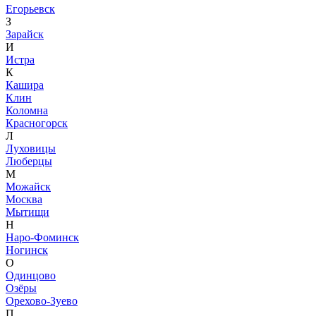
Егорьевск
З
Зарайск
И
Истра
К
Кашира
Клин
Коломна
Красногорск
Л
Луховицы
Люберцы
М
Можайск
Москва
Мытищи
Н
Наро-Фоминск
Ногинск
О
Одинцово
Озёры
Орехово-Зуево
П