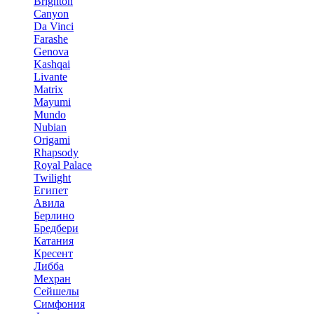
Brighton
Canyon
Da Vinci
Farashe
Genova
Kashqai
Livante
Matrix
Mayumi
Mundo
Nubian
Origami
Rhapsody
Royal Palace
Twilight
Египет
Авила
Берлино
Бредбери
Катания
Кресент
Либба
Мехран
Сейшелы
Симфония