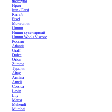
Фортуна
Иран
Iran / Farsi
Китай
Pixel
Монголия
Hunnu
Hunnu сувенирный
Hunnu Wool+Viscose
Россия
Atlantis
Graff
Dolce
Orion
Zumma
Турция
Altay
Armina
Ameli
Corsica
Lavin
Lily
Marca
Mehendi
Mumbai