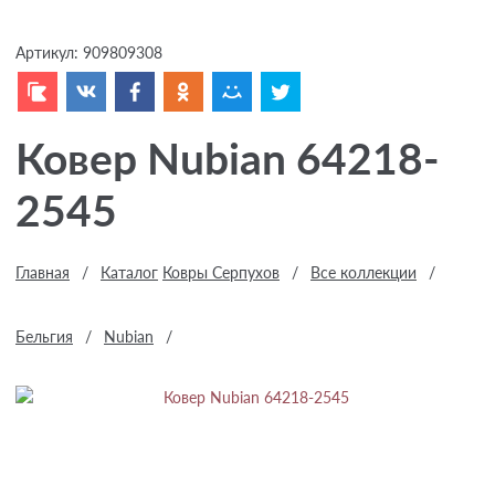
Артикул:
909809308
Ковер Nubian 64218-
2545
Главная
/
Каталог
Ковры Серпухов
/
Все коллекции
/
Бельгия
/
Nubian
/