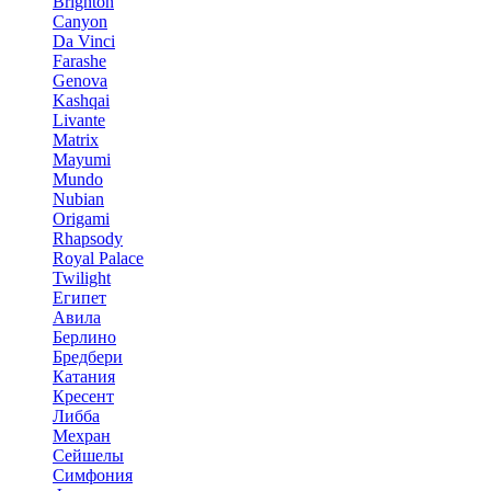
Brighton
Canyon
Da Vinci
Farashe
Genova
Kashqai
Livante
Matrix
Mayumi
Mundo
Nubian
Origami
Rhapsody
Royal Palace
Twilight
Египет
Авила
Берлино
Бредбери
Катания
Кресент
Либба
Мехран
Сейшелы
Симфония