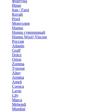
Фортуна
Иран
Iran / Farsi
Китай
Pixel
Монголия
Hunnu
Hunnu сувенирный
Hunnu Wool+Viscose
Россия
Atlantis
Graff
Dolce
Orion
Zumma
Турция
Altay
Armina
Ameli
Corsica
Lavin
Lily
Marca
Mehendi
Mumbai