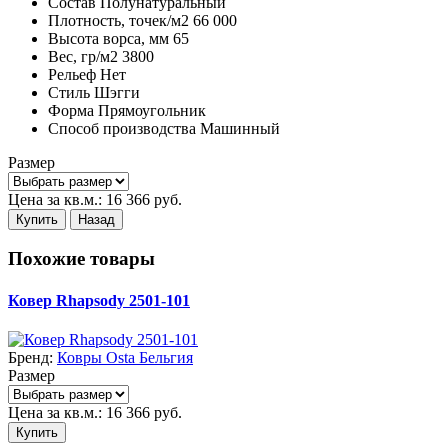
Состав
Полунатуральный
Плотность,
точек/м2
66 000
Высота ворса,
мм
65
Вес,
гр/м2
3800
Рельеф
Нет
Стиль
Шэгги
Форма
Прямоугольник
Способ производства
Машинный
Размер
Цена за кв.м.:
16 366
руб.
Купить
Назад
Похожие товары
Ковер Rhapsody 2501-101
Бренд:
Ковры Osta Бельгия
Размер
Цена за кв.м.:
16 366
руб.
Купить