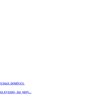
есных ремёсел.
 кухню, на дачу...