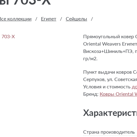
Все коллекции
/
Египет
/
Сейшелы
/
Прямоугольный ковер 
Oriental Weavers Египе
Вискоза+Шиниль+ПЭ, пл
гр/м2.
Пункт выдачи ковров Се
Серпухов, ул. Советская
Условия и стоимость
до
Бренд:
Ковры Oriental 
Характерист
Страна производитель