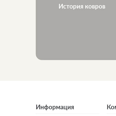
ле...
История ковров
Информация
Ко