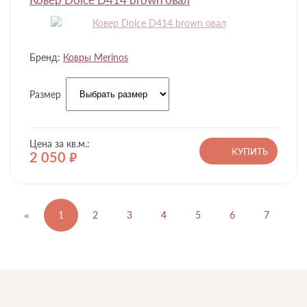
Бренд:
Ковры Merinos
Размер
Цена за кв.м.:
КУПИТЬ
2 050
руб.
«
1
2
3
4
5
6
7
...