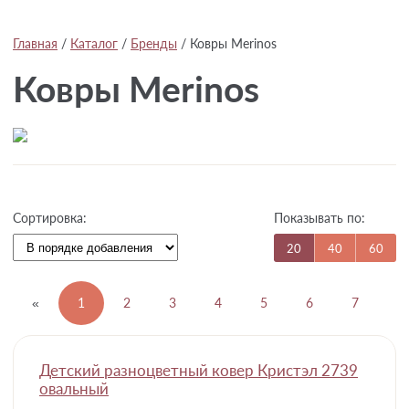
Главная
/
Каталог
/
Бренды
/
Ковры Merinos
Ковры Merinos
Показывать по:
Сортировка:
20
40
60
«
1
2
3
4
5
6
7
...
Детский разноцветный ковер Кристэл 2739
овальный